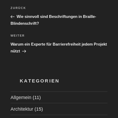
Beitragsnavigation
Vorheriger
ZURÜCK
Beitrag
Wie sinnvoll sind Beschriftungen in Braille-
Blindenschrift?
Nächster
WEITER
Beitrag
Warum ein Experte für Barrierefreiheit jedem Projekt
nützt
KATEGORIEN
Allgemein
(11)
Architektur
(15)