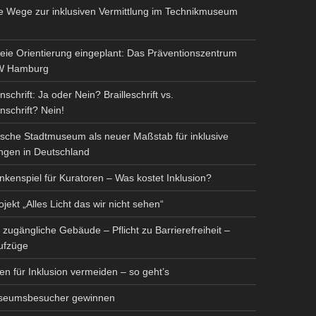
ve Wege zur inklusiven Vermittlung im Technikmuseum
reie Orientierung eingeplant: Das Präventionszentrum
W Hamburg
schrift: Ja oder Nein? Brailleschrift vs.
schrift? Nein!
ische Stadtmuseum als neuer Maßstab für inklusive
ungen in Deutschland
kenspiel für Kuratoren – Was kostet Inklusion?
rojekt „Alles Licht das wir nicht sehen“
h zugängliche Gebäude – Pflicht zu Barrierefreiheit –
ufzüge
n für Inklusion vermeiden – so geht’s
seumsbesucher gewinnen