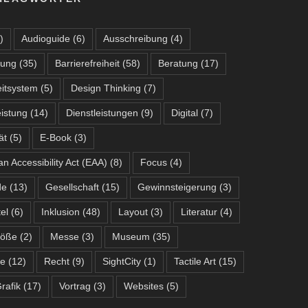
)
Audioguide
(6)
Ausschreibung
(4)
lung
(35)
Barrierefreiheit
(58)
Beratung
(17)
itsystem
(5)
Design Thinking
(7)
eistung
(14)
Dienstleistungen
(9)
Digital
(7)
ät
(5)
E-Book
(3)
n Accessibility Act (EAA)
(8)
Focus
(4)
de
(13)
Gesellschaft
(15)
Gewinnsteigerung
(3)
tel
(6)
Inklusion
(48)
Layout
(3)
Literatur
(4)
röße
(2)
Messe
(3)
Museum
(35)
te
(12)
Recht
(9)
SightCity
(1)
Tactile Art
(15)
Grafik
(17)
Vortrag
(3)
Websites
(5)