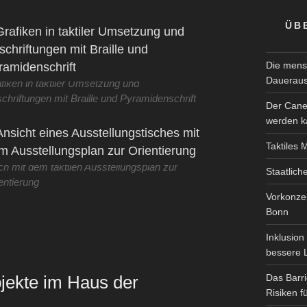
ÜB
Die mensc
Dauerauss
fiken in taktiler Umsetzung und
chriftungen mit Braille und Pyramidenschrift
Der Canes
werden k
Taktiles
ch mit dem taktilen Ausstellungsplan zur
Staatlic
entierung
Vorkonzep
Bonn
Inklusion
bessere 
bjekte im Haus der
Das Barri
Risiken f