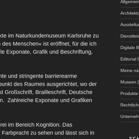
Allgemei
Architekt
Ausstell
jekte im Naturkundemuseum Karlsruhe zu
Dienstlei
des Menschen« ist eröffnet, für die ich
Digitale B
ile Exponate, Grafik und Beschriftung,
Editorial
Meine nä
hte und stringente barrierearme
Museen
(
lpunkt des Raumes ausgerichtet, wo der
 Großschrift, Brailleschrift, Deutsche
Produkte
n.
Zahlreiche Exponate und Grafiken
Rechtlic
Unterne
ei im Bereich Kognition. Das
er Farbpracht zu sehen und lässt sich in
SC