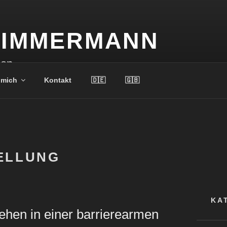
 ZIMMERMANN
ion
 mich
Kontakt
🇩🇪
🇬🇧
ELLUNG
KA
ehen in einer barrierearmen