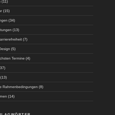
n
(11)
ur
(15)
ungen
(34)
stungen
(13)
arrierefreiheit
(7)
 Design
(5)
chsten Termine
(4)
37)
(13)
he Rahmenbedingungen
(8)
hmen
(14)
HLAGWÖRTER