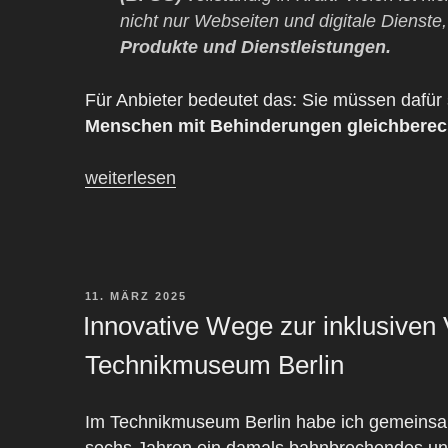
nicht nur Webseiten und digitale Dienste
Produkte und Dienstleistungen.
Für Anbieter bedeutet das: Sie müssen dafür
Menschen mit Behinderungen gleichberec
„Das
weiterlesen
Barrierefreiheitsstärkungsgesetz
(BFSG)
–
Pflichten
VERÖFFENTLICHT
11. MÄRZ 2025
und
AM
Innovative Wege zur inklusiven 
Risiken
für
Technikmuseum Berlin
Anbieter
von
Im Technikmuseum Berlin habe ich gemeins
Produkten
sechs Jahren ein damals bahnbrechendes und