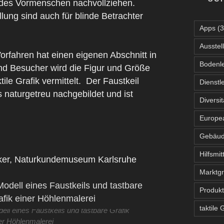
 des Vormenschen nachvollziehen.
lung sind auch für blinde Betrachter
Apps
(3
Ausstel
rfahren hat einen eigenen Abschnitt in
Bodenle
nd Besucher wird die Figur und Größe
le Grafik vermittelt.
Der Faustkeil
Dienstl
naturgetreu nachgebildet und ist
Diversit
Europea
Gebäu
Hilfsmit
äcker, Naturkundemuseum Karlsruhe
Marktg
Produk
taktile 
ell eines Faustkeils und tastbare Grafik
er Höhlenmalerei