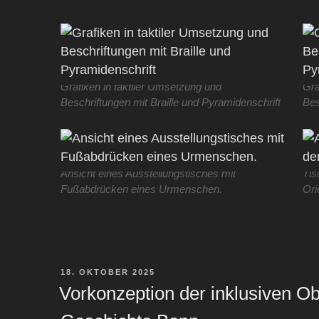
Grafiken in taktiler Umsetzung und
Gra
Beschriftungen mit Braille und Pyramidenschrift
Bes
Ansicht eines Ausstellungstisches mit
Tis
Fußabdrücken eines Urmenschen.
Ori
VERÖFFENTLICHT
18. OKTOBER 2025
AM
Vorkonzeption der inklusiven O