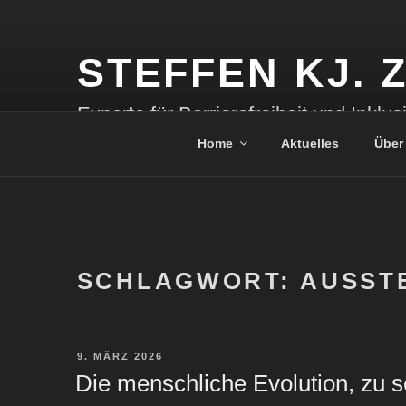
Zum
Inhalt
springen
STEFFEN KJ.
Experte für Barrierefreiheit und Inklus
Home
Aktuelles
Über
SCHLAGWORT:
AUSST
VERÖFFENTLICHT
9. MÄRZ 2026
AM
Die menschliche Evolution, zu s