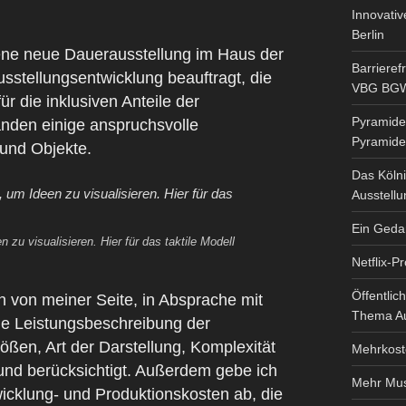
Innovati
Berlin
hene neue Dauerausstellung im Haus der
Barrieref
sstellungsentwicklung beauftragt, die
VBG BG
r die inklusiven Anteile der
Pyramiden
anden einige anspruchsvolle
Pyramiden
und Objekte.
Das Köln
Ausstell
Ein Gedan
zu visualisieren. Hier für das taktile Modell
Netflix-P
Öffentlic
 von meiner Seite, in Absprache mit
Thema A
die Leistungsbeschreibung der
ßen, Art der Darstellung, Komplexität
Mehrkoste
und berücksichtigt. Außerdem gebe ich
Mehr Mu
icklung- und Produktionskosten ab, die