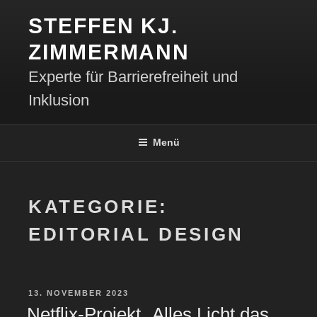
Zum
STEFFEN KJ.
Inhalt
springen
ZIMMERMANN
Experte für Barrierefreiheit und
Inklusion
Menü
KATEGORIE:
EDITORIAL DESIGN
VERÖFFENTLICHT
13. NOVEMBER 2023
AM
Netflix-Projekt „Alles Licht das