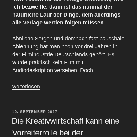
ich bezweifle, dann ist das nunmal der
natürliche Lauf der Dinge, dem allerdings
alle Verlage werden folgen müssen.
Ähnliche Sorgen und demnach fast pauschale
Ablehnung hat man noch vor drei Jahren in
der Filmindustrie Deutschlands gehört. Es
wurde praktisch kein Film mit
Audiodeskription versehen. Doch
„Literatur-
weiterlesen
Barrierefreiheit
kostet
nichts
VERÖFFENTLICHT
10. SEPTEMBER 2017
AM
–
Die Kreativwirtschaft kann eine
sie
Vorreiterrolle bei der
ist