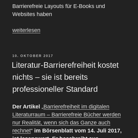
Barrierefreie Layouts für E-Books und
Websites haben
„Was
weiterlesen
Layouter
bzw.
Editorial-
VERÖFFENTLICHT
10. OKTOBER 2017
AM
Designer
Literatur-Barrierefreiheit kostet
und
nichts – sie ist bereits
Web-
Designer
professioneller Standard
falsch
machen
Der Artikel
„
Barrierefreiheit im digitalen
können“
Literaturraum – Barrierefreie Bücher werden
nur Realität, wenn sich das Ganze auch
rechnet
“
im Börsenblatt vom 14. Juli 2017,