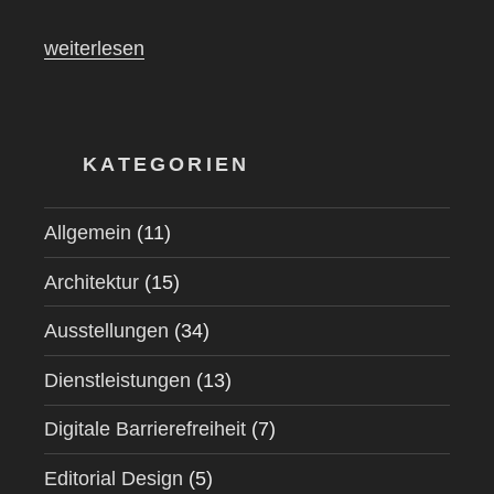
„Die
weiterlesen
Kreativwirtschaft
kann
eine
Vorreiterrolle
KATEGORIEN
bei
der
Allgemein
(11)
Einbeziehung
behinderter
Architektur
(15)
Menschen
Ausstellungen
(34)
übernehmen“
Dienstleistungen
(13)
Digitale Barrierefreiheit
(7)
Editorial Design
(5)