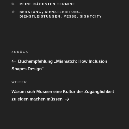
KATEGORIEN
MEINE NÄCHSTEN TERMINE
SCHLAGWÖRTER
BERATUNG
,
DIENSTLEISTUNG
,
DIENSTLEISTUNGEN
,
MESSE
,
SIGHTCITY
Beitragsnavigation
Vorheriger
ZURÜCK
Beitrag
Buchempfehlung „Mismatch: How Inclusion
Shapes Design“
Nächster
WEITER
Beitrag
Warum sich Museen eine Kultur der Zugänglichkeit
zu eigen machen müssen